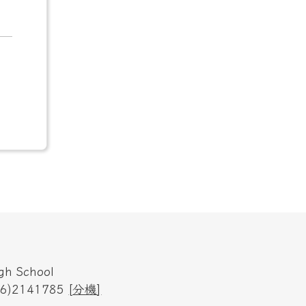
h School
6)2141785
[
分機
]