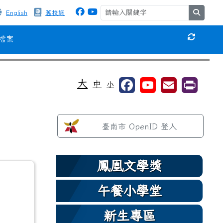
search
English
舊校網
檔案
重新取得
⏸
大
中
小
左邊區域內容
臺南市 OpenID 登入
鳳凰文學獎
午餐小學堂
新生專區