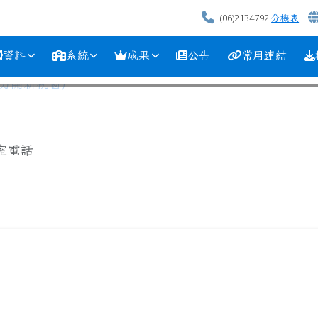
(06)2134792
分機表
資料
系統
成果
公告
常用連結
室電話