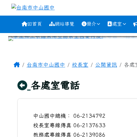
跳至主內容區
台南市中山國中
導覽列
回首頁
網站導覽
簡介
處室
工具列
頁尾區域
主內容區域
Home
台南市中山國中
校長室
公開資訊
各處
回上頁
各處室電話
中山國中總機： 06-2134792
校長室專線傳真 06-2137633
教務處專線傳真 06-2139086