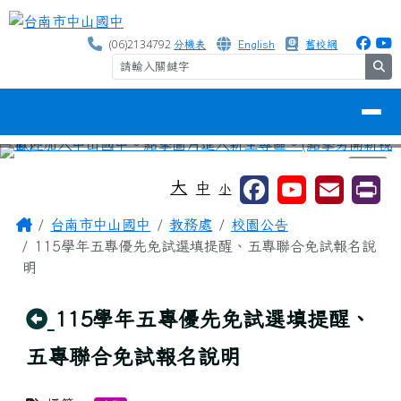
台南市中山國中
跳至主內容區
(06)2134792
分機表
English
舊校網
se
導覽列
⏸
工具列
大
中
小
頁尾區域
主內容區域
Home
台南市中山國中
教務處
校園公告
115學年五專優先免試選填提醒、五專聯合免試報名說
明
回上頁
115學年五專優先免試選填提醒、
五專聯合免試報名說明