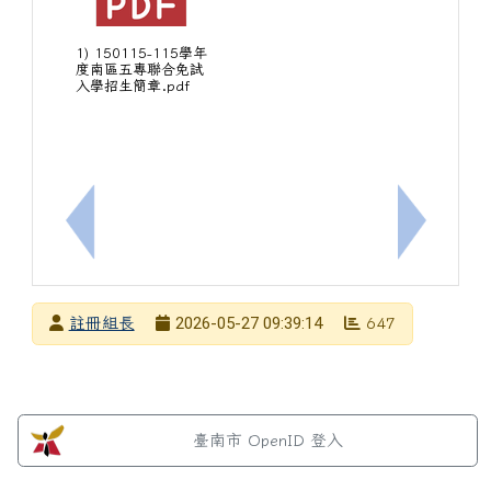
1) 150115-115學年
度南區五專聯合免試
入學招生簡章.pdf
上一筆：台南市立中山國民中學115學年度各年級教
下一筆：
發布者
2026-05-27 09:39:14
註冊組長
647
發布日期
瀏覽次數
左邊區域內容
臺南市 OpenID 登入