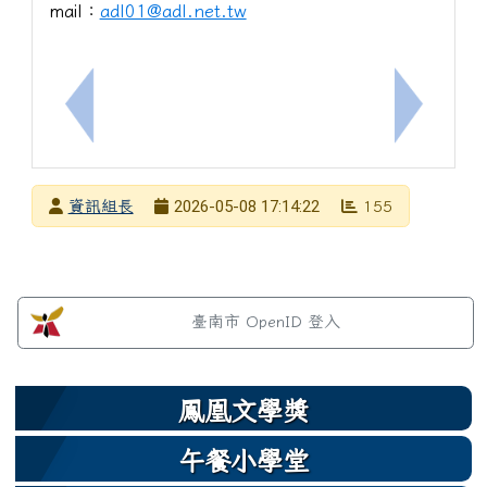
mail：
adl01@adl.net.tw
上一筆：115年教育會考中山國中休息區圖示(家齊高
下一筆：1
發布者
2026-05-08 17:14:22
資訊組長
155
發布日期
瀏覽次數
左邊區域內容
臺南市 OpenID 登入
鳳凰文學獎
午餐小學堂