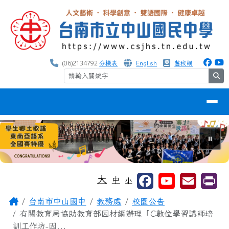
台南市中山國中
跳至主內容區
(06)2134792
分機表
English
舊校網
se
導覽列
⏸
工具列
大
中
小
頁尾區域
主內容區域
Home
台南市中山國中
教務處
校園公告
有關教育局協助教育部因材網辦理「C數位學習講師培
訓工作坊-因...