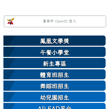
發布日期
瀏覽次數
左邊區域內容
臺南市 OpenID 登入
鳳凰文學獎
午餐小學堂
新生專區
體育班招生
舞蹈班招生
幼兒園招生
AILEAD平台