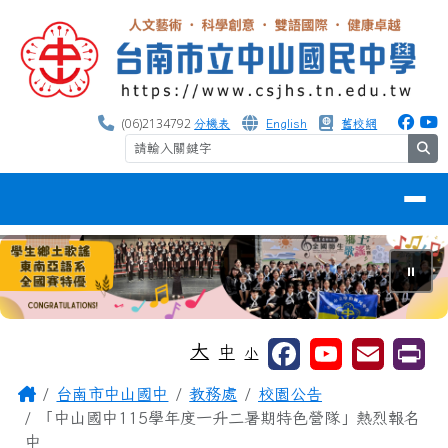
台南市中山國中
跳至主內容區
(06)2134792
分機表
English
舊校網
se
導覽列
⏸
工具列
大
中
小
頁尾區域
主內容區域
Home
台南市中山國中
教務處
校園公告
「中山國中115學年度一升二暑期特色營隊」熱烈報名
中