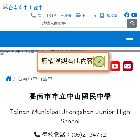
台南市中山國中
跳至主內容區
(06)2134792
分機表
English
舊校網
se
導覽列
無權限觀看此內容
關閉
×
⏸
工具列
大
中
小
對話框已開啟。請使用 Tab 鍵在選
頁尾區域
主內容區域
Home
台南市中山國中
臺南市市立中山國民中學
Tainan Municipal Jhongshan Junior High
School
學校電話：(06)2134792