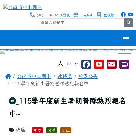
台南市中山國中
跳至主內容區
(06)2134792
分機表
English
舊校網
se
導覽列
⏸
工具列
大
中
小
頁尾區域
主內容區域
Home
台南市中山國中
教務處
校園公告
115學年度新生暑期營隊熱烈報名中~
回上頁
115學年度新生暑期營隊熱烈報名
中~
標籤：
重要
營隊
新生