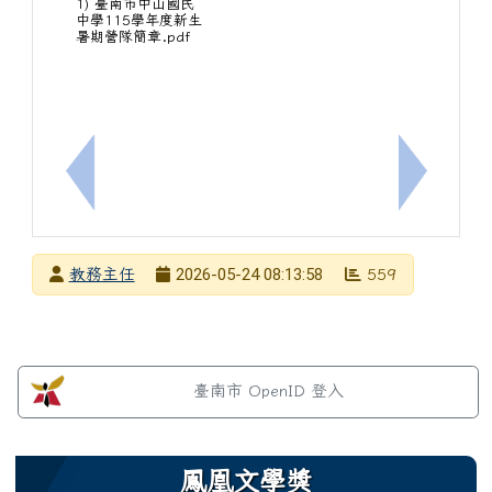
1) 臺南市中山國民
中學115學年度新生
暑期營隊簡章.pdf
上一筆：(重要調查)有關115年本市校園數位內容與
下一筆：
發布者
2026-05-24 08:13:58
教務主任
559
發布日期
瀏覽次數
左邊區域內容
臺南市 OpenID 登入
鳳凰文學獎