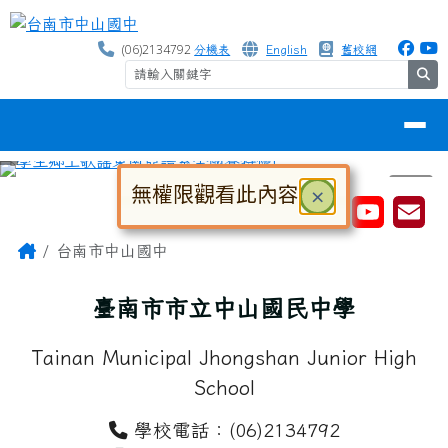
台南市中山國中
跳至主內容區
(06)2134792
分機表
English
舊校網
se
導覽列
無權限觀看此內容
關閉
×
⏸
工具列
大
中
小
對話框已開啟。請使用 Tab 鍵在選
頁尾區域
主內容區域
Home
台南市中山國中
臺南市市立中山國民中學
Tainan Municipal Jhongshan Junior High
School
學校電話：(06)2134792