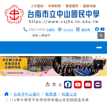
台南市中山國中
跳至主內容區
(06)2134792
分機表
English
舊校網
se
導覽列
⏸
工具列
大
中
小
頁尾區域
主內容區域
Home
台南市中山國中
教務處
校園公告
114學年畢業市長獎頒獎典禮出席意願調查表單