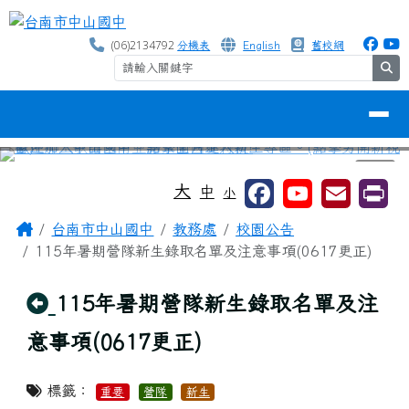
台南市中山國中
跳至主內容區
(06)2134792
分機表
English
舊校網
se
導覽列
⏸
工具列
大
中
小
頁尾區域
主內容區域
Home
台南市中山國中
教務處
校園公告
115年暑期營隊新生錄取名單及注意事項(0617更正)
回上頁
115年暑期營隊新生錄取名單及注
意事項(0617更正)
標籤：
重要
營隊
新生