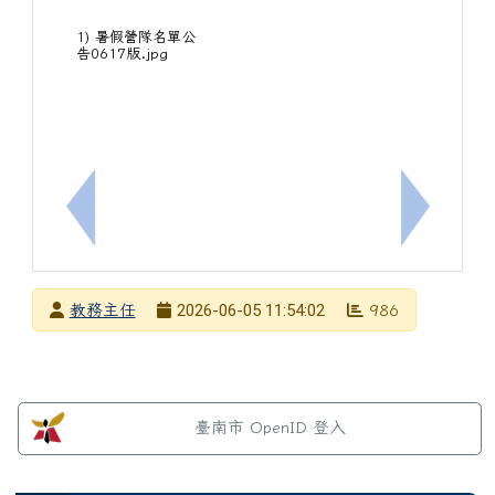
1) 暑假營隊名單公
告0617版.jpg
上一筆：115年暑期營隊一升二學生錄取名單
下一筆：
發布者
2026-06-05 11:54:02
教務主任
986
發布日期
瀏覽次數
左邊區域內容
臺南市 OpenID 登入