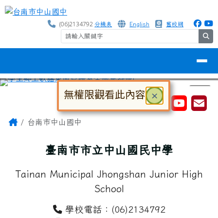
台南市中山國中
跳至主內容區
(06)2134792
分機表
English
舊校網
se
導覽列
無權限觀看此內容
關閉
×
⏸
工具列
大
中
小
對話框已開啟。請使用 Tab 鍵在選
頁尾區域
主內容區域
Home
台南市中山國中
臺南市市立中山國民中學
Tainan Municipal Jhongshan Junior High
School
學校電話：(06)2134792