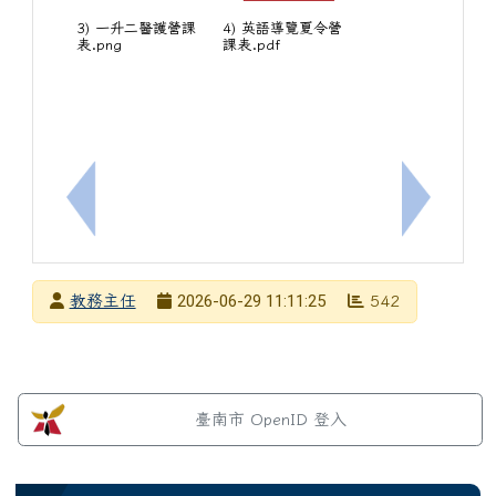
3) 一升二醫護營課
4) 英語導覽夏令營
表.png
課表.pdf
上一筆：【暑期營隊】新生暑期營隊最終錄取名單及注
下一筆：有
發布者
2026-06-29 11:11:25
教務主任
542
發布日期
瀏覽次數
左邊區域內容
臺南市 OpenID 登入