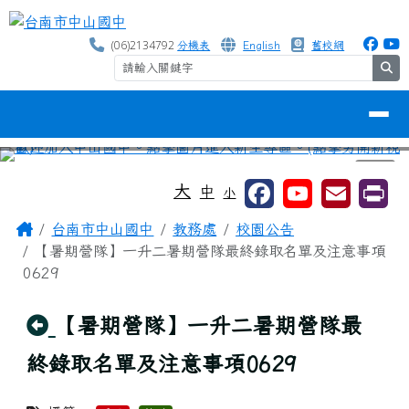
台南市中山國中
跳至主內容區
(06)2134792
分機表
English
舊校網
se
導覽列
⏸
工具列
大
中
小
頁尾區域
主內容區域
Home
台南市中山國中
教務處
校園公告
【暑期營隊】一升二暑期營隊最終錄取名單及注意事項
0629
回上頁
【暑期營隊】一升二暑期營隊最
終錄取名單及注意事項0629