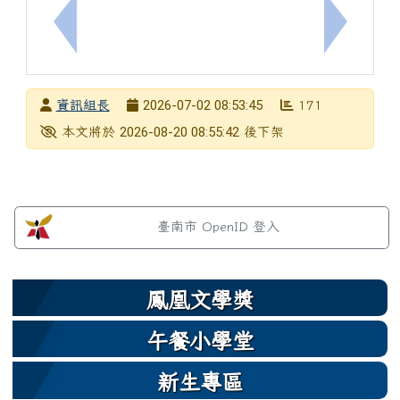
上一筆：114學年第二學期第三次定期評量紙筆測驗
下一筆：
發布者
2026-07-02 08:53:45
資訊組長
171
發布日期
瀏覽次數
下架日期
2026-08-20 08:55:42
本文將於
後下架
左邊區域內容
臺南市 OpenID 登入
鳳凰文學獎
午餐小學堂
新生專區