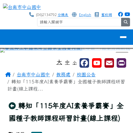
台南市中山國中
跳至主內容區
(06)2134792
分機表
English
舊校網
se
導覽列
⏸
工具列
大
中
小
頁尾區域
主內容區域
Home
台南市中山國中
教務處
校園公告
轉知「115年度AI素養爭霸賽」全國種子教師課程研習
計畫(線上課程...
回上頁
轉知「115年度AI素養爭霸賽」全
國種子教師課程研習計畫(線上課程)