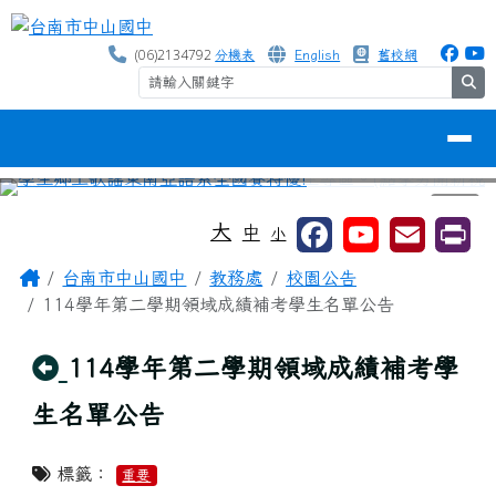
台南市中山國中
跳至主內容區
(06)2134792
分機表
English
舊校網
se
導覽列
⏸
工具列
大
中
小
頁尾區域
主內容區域
Home
台南市中山國中
教務處
校園公告
114學年第二學期領域成績補考學生名單公告
回上頁
114學年第二學期領域成績補考學
生名單公告
標籤：
重要