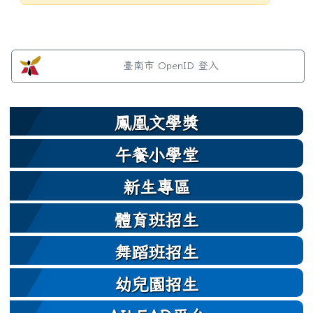
發布日期
瀏覽次數
左邊區域內容
臺南市 OpenID 登入
鳳凰文學獎
午餐小學堂
新生專區
體育班招生
舞蹈班招生
幼兒園招生