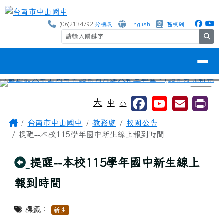
台南市中山國中
跳至主內容區
(06)2134792
分機表
English
舊校網
se
導覽列
⏸
工具列
大
中
小
頁尾區域
主內容區域
Home
台南市中山國中
教務處
校園公告
提醒--本校115學年國中新生線上報到時間
回上頁
提醒--本校115學年國中新生線上
報到時間
標籤：
新生