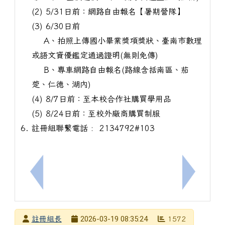
(2) 5/31日前：網路自由報名【暑期營隊】
(3) 6/30日前
A、拍照上傳國小畢業獎項獎狀、臺南市數理
或語文資優鑑定通過證明(無則免傳)
B、專車網路自由報名(路線含括南區、茄
萣、仁德、湖內)
(4) 8/7日前：至本校合作社購買學用品
(5) 8/24日前：至校外廠商購買制服
註冊組聯繫電話 : 2134792#103
上一筆：有關教育局辦理4月份［精進數位］B5-1生成
下一筆：2
發布者
2026-03-19 08:35:24
註冊組長
1572