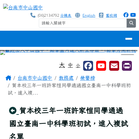
台南市中山國中
跳至主內容區
(06)2134792
分機表
English
舊校網
se
導覽列
⏸
工具列
大
中
小
頁尾區域
主內容區域
Home
台南市中山國中
教務處
榮譽榜
賀本校三年一班許家愷同學通過國立臺南一中科學班初
試，進入複...
回上頁
賀本校三年一班許家愷同學通過
國立臺南一中科學班初試，進入複試
名單