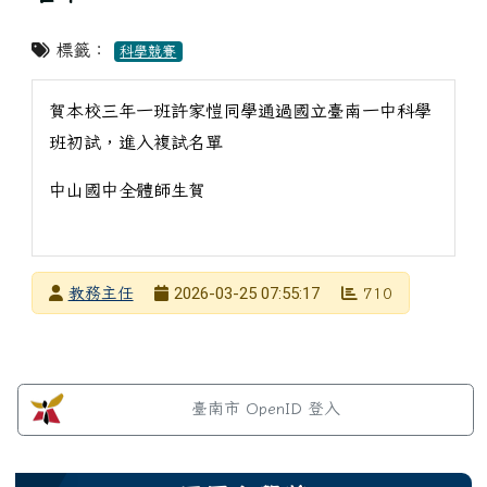
標籤：
科學競賽
賀本校三年一班許家愷同學通過國立臺南一中科學
班初試，進入複試名單
中山國中全體師生賀
發布者
2026-03-25 07:55:17
教務主任
710
發布日期
瀏覽次數
左邊區域內容
臺南市 OpenID 登入