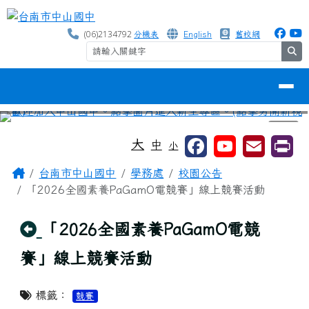
台南市中山國中
跳至主內容區
(06)2134792
分機表
English
舊校網
se
導覽列
⏸
工具列
大
中
小
頁尾區域
主內容區域
Home
台南市中山國中
學務處
校園公告
「2026全國素養PaGamO電競賽」線上競賽活動
回上頁
「2026全國素養PaGamO電競
賽」線上競賽活動
標籤：
競賽