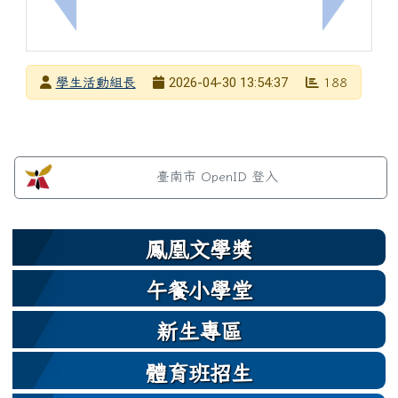
上一筆：轉知~公告本校【全國青少年國中暑假研習
下一筆：
發布者
2026-04-30 13:54:37
學生活動組長
188
發布日期
瀏覽次數
左邊區域內容
臺南市 OpenID 登入
鳳凰文學獎
午餐小學堂
新生專區
體育班招生