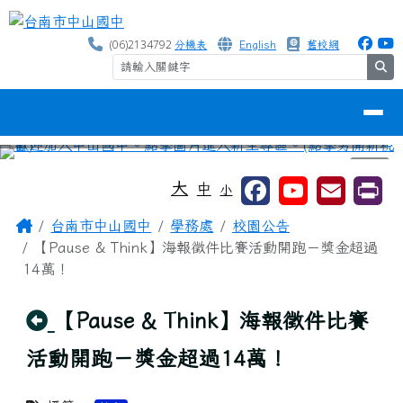
台南市中山國中
跳至主內容區
(06)2134792
分機表
English
舊校網
se
導覽列
⏸
工具列
大
中
小
頁尾區域
主內容區域
Home
台南市中山國中
學務處
校園公告
【Pause & Think】海報徵件比賽活動開跑－獎金超過
14萬！
回上頁
【Pause & Think】海報徵件比賽
活動開跑－獎金超過14萬！