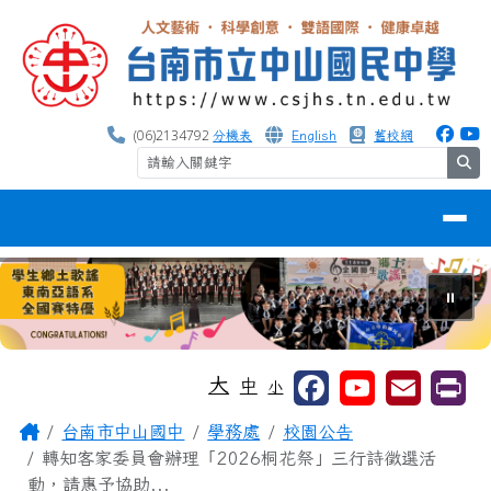
台南市中山國中
跳至主內容區
(06)2134792
分機表
English
舊校網
se
導覽列
⏸
工具列
大
中
小
頁尾區域
主內容區域
Home
台南市中山國中
學務處
校園公告
轉知客家委員會辦理「2026桐花祭」三行詩徵選活
動，請惠予協助...