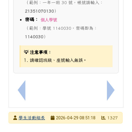
（範例：一年一班 30 號，帳號請輸入：
21351070130
）
密碼：
個人學號
（範例：學號 1140030，密碼即為：
1140030
）
💡 注意事項：
1. 請確認班級、座號輸入無誤。
上一筆：轉知教育部製作之「網路詐騙面面觀」數位
下一筆：
發布者
2026-04-29 08:51:18
學生活動組長
1327
發布日期
瀏覽次數