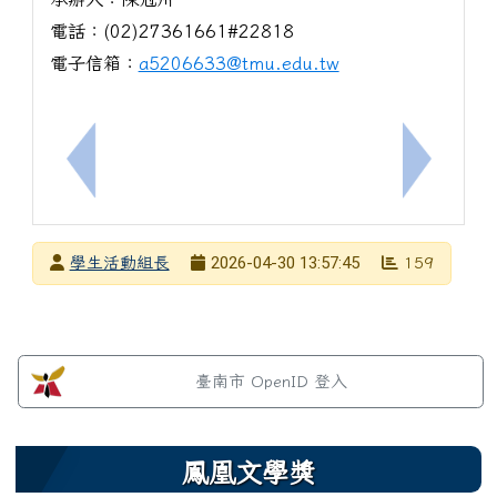
電話：(02)27361661#22818
電子信箱：
a5206633@tmu.edu.tw
上一筆：轉知~辦理「2026臺南二中科學營」招生
下一筆：「
發布者
2026-04-30 13:57:45
學生活動組長
159
發布日期
瀏覽次數
左邊區域內容
臺南市 OpenID 登入
鳳凰文學獎