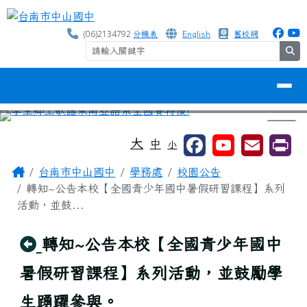
台南市中山國中
跳至主內容區
(06)2134792
分機表
English
舊校網
se
導覽列
⏸
工具列
大
中
小
頁尾區域
主內容區域
Home
台南市中山國中
學務處
校園公告
轉知~公告本校【全國青少年國中暑假研習課程】系列
活動，並鼓...
回上頁
轉知~公告本校【全國青少年國中
暑假研習課程】系列活動，並鼓勵學
生踴躍參與。