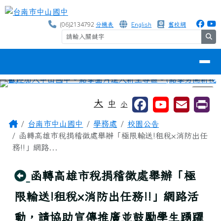
台南市中山國中
跳至主內容區
(06)2134792
分機表
English
舊校網
se
導覽列
⏸
工具列
大
中
小
頁尾區域
主內容區域
Home
台南市中山國中
學務處
校園公告
函轉高雄市稅捐稽徵處舉辦「極限輸送!租稅×消防出任
務!!」網路...
回上頁
函轉高雄市稅捐稽徵處舉辦「極
限輸送!租稅×消防出任務!!」網路活
動，請協助宣傳推廣並鼓勵學生踴躍