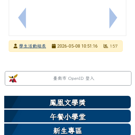
上一筆：「AR 競技場-極限對抗」育樂活動計畫
下一筆：
發布者
2026-05-08 10:51:16
學生活動組長
157
發布日期
瀏覽次數
左邊區域內容
臺南市 OpenID 登入
鳳凰文學獎
午餐小學堂
新生專區