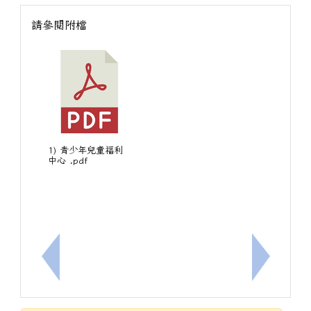
請參閱附檔
1) 青少年兒童福利
中心 .pdf
上一筆：轉知~2026文藻國高中雙外語夏令營海報
下一筆：