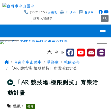
台南市中山國中
跳至主內容區
(06)2134792
分機表
English
舊校網
se
導覽列
⏸
工具列
大
中
小
頁尾區域
主內容區域
Home
台南市中山國中
學務處
校園公告
「AR 競技場-極限對抗」育樂活動計畫
回上頁
「AR 競技場-極限對抗」育樂活
動計畫
標籤：
營隊