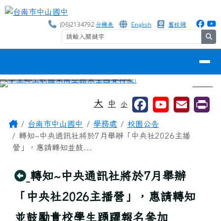
台南市中山國中
跳至主內容區
(06)2134792
分機表
English
舊校網
se
導覽列
⏸
工具列
大
中
小
頁尾區域
主內容區域
Home
台南市中山國中
學務處
校園公告
轉知~中央通訊社將於7月舉辦「中央社2026主播
營」，惠請轉知並鼓...
回上頁
轉知~中央通訊社將於7月舉辦
「中央社2026主播營」，惠請轉知
並鼓勵貴校學生踴躍報名參加