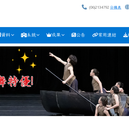
(06)2134792
分機表
資料
系統
成果
公告
常用連結