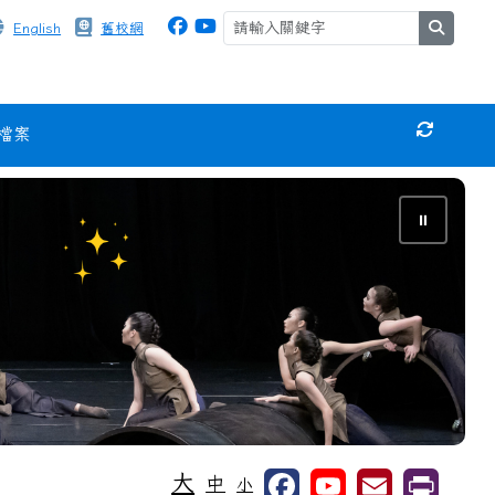
search
English
舊校網
檔案
重新取得
⏸
大
中
小