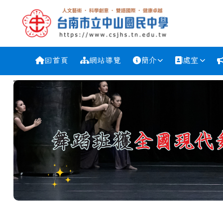
跳至主內容區
台南市中山國中
導覽列
回首頁
網站導覽
簡介
處室
工具列