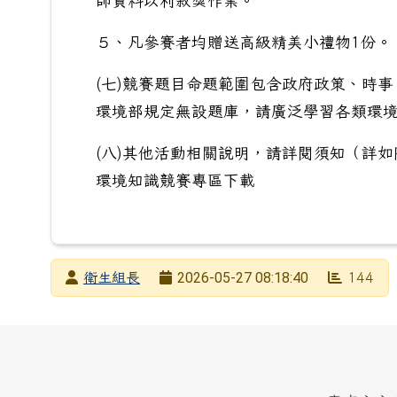
師資料以利敘獎作業。
５、凡參賽者均贈送高級精美小禮物1份。
(七)競賽題目命題範圍包含政府政策、時
環境部規定無設題庫，請廣泛學習各類環
(八)其他活動相關說明，請詳閱須知（詳
環境知識競賽專區下載
發布者
2026-05-27 08:18:40
衛生組長
144
發布日期
瀏覽次數
頁尾區域內容