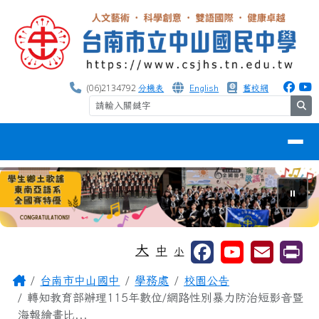
台南市中山國中
跳至主內容區
(06)2134792
分機表
English
舊校網
se
導覽列
⏸
工具列
大
中
小
頁尾區域
主內容區域
Home
台南市中山國中
學務處
校園公告
轉知教育部辦理115年數位/網路性別暴力防治短影音暨
海報繪畫比...