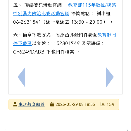
五、 聯絡資訊活動官網：
教育部115年數位/網路
性別暴力防治比賽活動官網
洽詢電話： 劉小姐
06-2631841（週一至週五 13:30 - 20:00） 。
六、簡章下載方式：附原函其餘附件請至
教育部附
件下載區
以文號：1152801749 及認證碼：
CF6249DADB 下載附件檔案 。
上一筆：轉知，臺南市幼獅青年志願服務協會辦理「1
下一筆：
發布者
2026-05-29 08:18:55
生活教育組長
139
發布日期
瀏覽次數