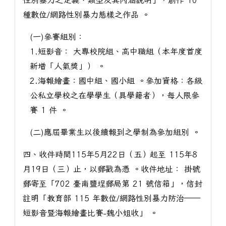
性別暴力之定義、類型及其內涵說明」，創作 10
種數位/網路性別暴力態樣之作品 。
(一)參賽組別：
1.短影音： 大專校院組、高中職組（本年度首度
新增「人氣獎」） 。
2.海報繪畫：國中組、國小組 。參加資格：各級
公私立學校之在學學生（具學籍者），每人限參
賽 1 件 。
(二)應屆畢業生以後續報到之學制為參加組別 。
四、收件時間115年5月22日（五）起至 115年8
月19日（三）止，以郵戳為憑 。收件地址： 掛號
郵寄至「702 臺南鹽埕郵局第 21 號信箱」，信封
註明「教育部 115 年數位/網路性別暴力防治——
短影音暨海報繪畫比賽-魏小姐收」 。