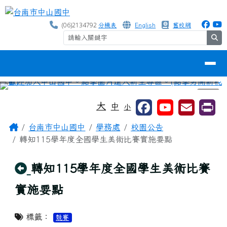
台南市中山國中
跳至主內容區
(06)2134792
分機表
English
舊校網
se
導覽列
⏸
工具列
大
中
小
頁尾區域
主內容區域
Home
台南市中山國中
學務處
校園公告
轉知115學年度全國學生美術比賽實施要點
回上頁
轉知115學年度全國學生美術比賽
實施要點
標籤：
競賽