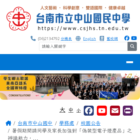
台南市中山國中
跳至主內容區
(06)2134792
分機表
English
舊校網
se
導覽列
⏸
工具列
大
中
小
頁尾區域
主內容區域
Home
台南市中山國中
學務處
校園公告
暑假期間請同學及家長加強對「偽裝型電子煙產品」之
辨識能力，...