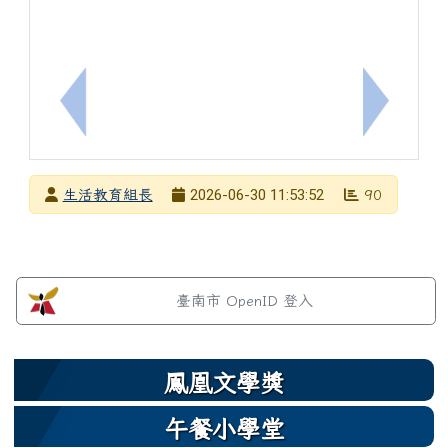
上一筆：7/2(四)市長獎頒獎活動 注意事項~集合報
下一筆：
發布者
2026-06-30 11:53:52
生活教育組長
90
發布日期
瀏覽次數
左邊區域內容
臺南市 OpenID 登入
鳳凰文學獎
午餐小學堂