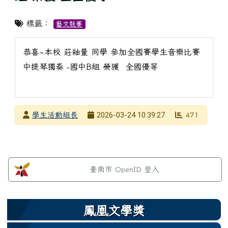
標籤：
藝文競賽
恭喜~本校 莊釉量 同學 參加全國賽學生音樂比賽
中提琴獨奏 -國中B組 榮獲 全國優等
發布者
2026-03-24 10:39:27
學生活動組長
471
發布日期
瀏覽次數
左邊區域內容
臺南市 OpenID 登入
鳳凰文學獎