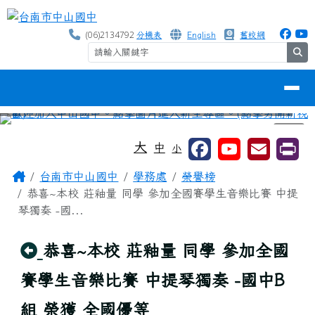
台南市中山國中
跳至主內容區
(06)2134792
分機表
English
舊校網
se
導覽列
⏸
工具列
大
中
小
頁尾區域
主內容區域
Home
台南市中山國中
學務處
榮譽榜
恭喜~本校 莊釉量 同學 參加全國賽學生音樂比賽 中提
琴獨奏 -國...
回上頁
恭喜~本校 莊釉量 同學 參加全國
賽學生音樂比賽 中提琴獨奏 -國中B
組 榮獲 全國優等