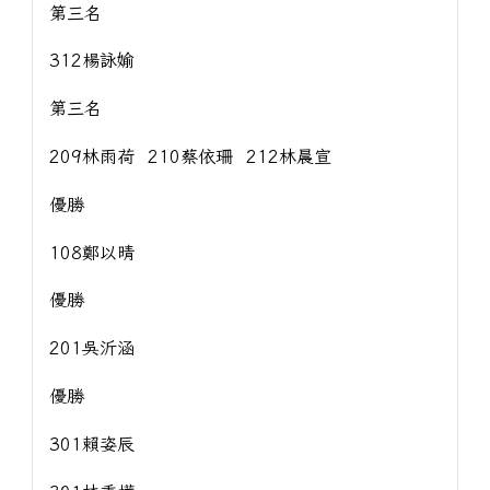
第三名
312楊詠媮
第三名
209林雨荷 210蔡依珊 212林晨宣
優勝
108鄭以晴
優勝
201吳沂涵
優勝
301賴姿辰