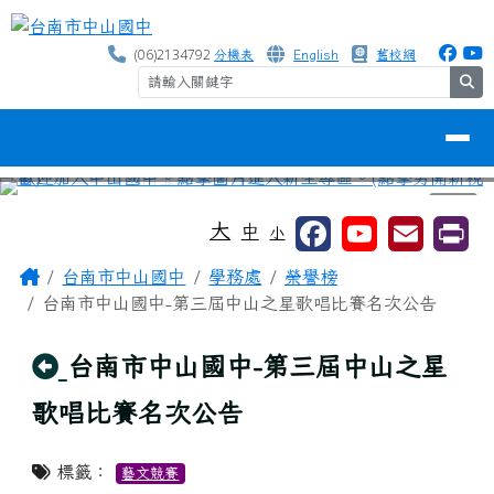
台南市中山國中
跳至主內容區
(06)2134792
分機表
English
舊校網
se
導覽列
⏸
工具列
大
中
小
頁尾區域
主內容區域
Home
台南市中山國中
學務處
榮譽榜
台南市中山國中-第三屆中山之星歌唱比賽名次公告
回上頁
台南市中山國中-第三屆中山之星
歌唱比賽名次公告
標籤：
藝文競賽