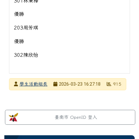
301林秉樺
優勝
203周芳琪
優勝
302陳欣怡
發布者
2026-03-23 16:27:18
學生活動組長
915
發布日期
瀏覽次數
左邊區域內容
臺南市 OpenID 登入