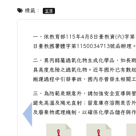
標籤：
宣導
一、依教育部115年4月8日臺教資(六)字第
日臺教國署體字第1150034713號函辦理
二、異丙醇屬過氧化物生成化學品，如長
具高度危險之過氧化物。近年國外已有數
搬運過程中引發事故，國內亦曾發生相關
三、為防範是類意外，請加強安全宣導與
避免高溫及陽光直射；留意庫存溶劑是否
及廢棄物處理機制，以確保化學品儲存與
上一筆：函轉臺南市客家文化會館已於今（11