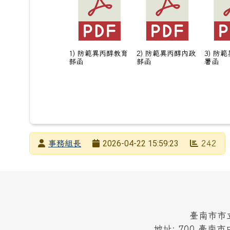
1) 防範異丙醇教育
2) 防範異丙醇內政
3) 防
部函
部函
署函
發布者
2026-04-22 15:59:23
事務組長
242
發布日期
瀏覽次數
頁尾區域內容
臺南市市立中山
地址: 700 臺南