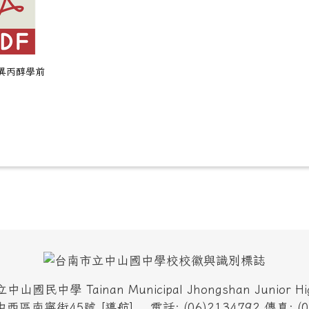
範異丙醇學前
國民中學 Tainan Municipal Jhongshan Junior Hig
市中西區南寧街45號
[
導航
]
電話: (06)2134792 傳真: (0