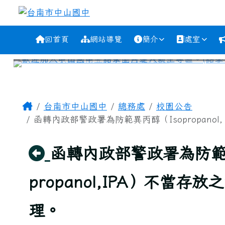
跳至主內容區
台南市中山國中
導覽列
回首頁
網站導覽
簡介
處室
工具列
頁尾區域
主內容區域
Home
台南市中山國中
總務處
校園公告
函轉內政部警政署為防範異丙醇（Isopropanol, 2-
回上頁
函轉內政部警政署為防範異丙醇
propanol,IPA）不
理。