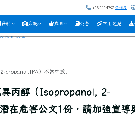
(06)2134792
分機表
資料
系統
成果
公告
常用連結
propanol,IPA）不當存放...
（Isopropanol, 2-
當存放之潛在危害公文1份，請加強宣導