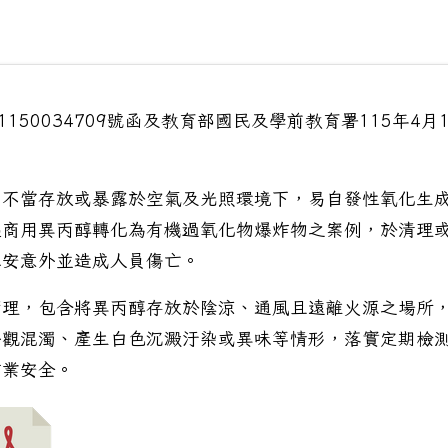
1150034709號函及教育部國民及學前教育署115年4月1
。
期不當存放或暴露於空氣及光照環境下，易自發性氧化生
起商用異丙醇轉化為有機過氧化物爆炸物之案例，於清理
工安意外並造成人員傷亡。
管理，包含將異丙醇存放於陰涼、通風且遠離火源之場所
外觀混濁、產生白色沉澱汙染或異味等情形，落實定期檢
作業安全。
5）年3月8日正式重新開放一案