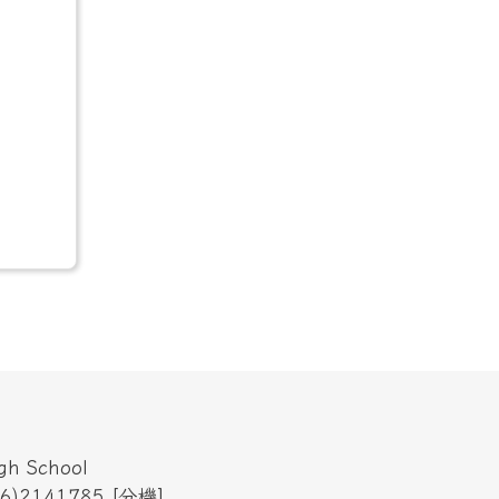
h School
6)2141785
[
分機
]