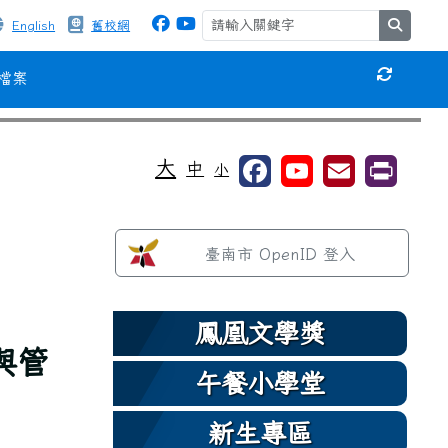
search
English
舊校網
檔案
重新取得
⏸
大
中
小
左邊區域內容
臺南市 OpenID 登入
鳳凰文學獎
與管
午餐小學堂
新生專區