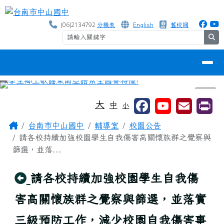
台南市中山國中
跳至主內容區
(06)2134792
分機表
English
舊校網
se
導覽列
⏸
工具列
大
中
小
頁尾區域
主內容區域
Home
台南市中山國中
輔導室
校園公告
請各校持續加強校園學生自我傷害高關懷族群之覺察與
篩選，並落...
回上頁
請各校持續加強校園學生自我傷
害高關懷族群之覺察與篩選，並落實
三級預防工作，減少校園自我傷害事