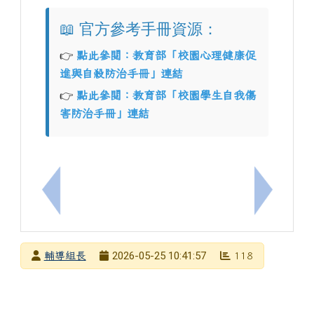
📖 官方參考手冊資源：
👉
點此參閱：教育部「校園心理健康促
進與自殺防治手冊」連結
👉
點此參閱：教育部「校園學生自我傷
害防治手冊」連結
上一筆：臺南市私立慈幼高級工商職業學校114學年度
下一筆：
發布者
2026-05-25 10:41:57
輔導組長
118
發布日期
瀏覽次數