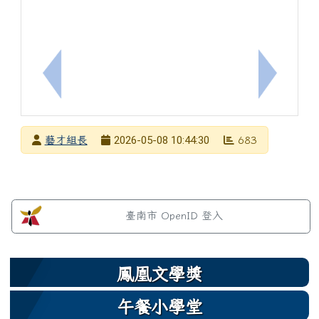
上一筆：轉知國立臺南大學「115 年特教教師 AI 
下一筆：
發布者
2026-05-08 10:44:30
藝才組長
683
發布日期
瀏覽次數
左邊區域內容
臺南市 OpenID 登入
鳳凰文學獎
午餐小學堂