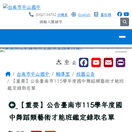
台南市中山國中
跳至主內容區
(06)2134792
分機表
English
舊校網
se
導覽列
⏸
工具列
大
中
小
頁尾區域
主內容區域
Home
台南市中山國中
輔導室
校園公告
【重要】公告臺南市115學年度國中舞蹈類藝術才能班
鑑定錄取名單
回上頁
【重要】公告臺南市115學年度國
中舞蹈類藝術才能班鑑定錄取名單