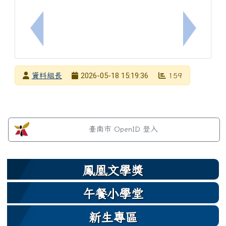
上一筆：轉知~臺師大執行國科會補助完成「正向行為
下一筆：
發布者
2026-05-18 15:19:36
資料組長
159
發布日期
瀏覽次數
左邊區域內容
臺南市 OpenID 登入
鳳凰文學獎
午餐小學堂
新生專區