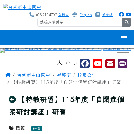
台南市中山國中
跳至主內容區
(06)2134792
分機表
English
舊校網
se
導覽列
⏸
工具列
大
中
小
頁尾區域
主內容區域
Home
台南市中山國中
輔導室
校園公告
【特教研習】115年度「自閉症個案研討講座」研習
回上頁
【特教研習】115年度「自閉症個
案研討講座」研習
標籤：
研習