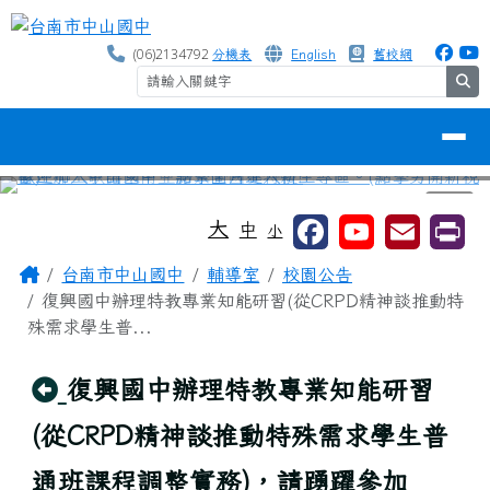
台南市中山國中
跳至主內容區
(06)2134792
分機表
English
舊校網
se
導覽列
⏸
工具列
大
中
小
頁尾區域
主內容區域
Home
台南市中山國中
輔導室
校園公告
復興國中辦理特教專業知能研習(從CRPD精神談推動特
殊需求學生普...
回上頁
復興國中辦理特教專業知能研習
(從CRPD精神談推動特殊需求學生普
通班課程調整實務)，請踴躍參加