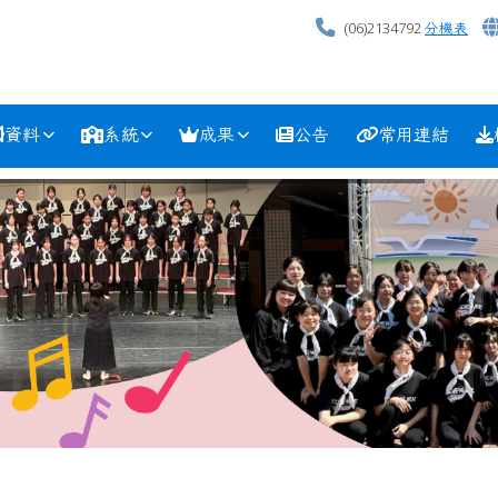
(06)2134792
分機表
資料
系統
成果
公告
常用連結