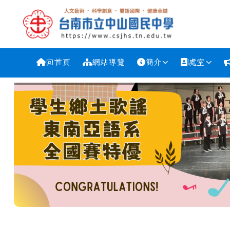
跳至主內容區
台南市中山國中
導覽列
回首頁
網站導覽
簡介
處室
工具列