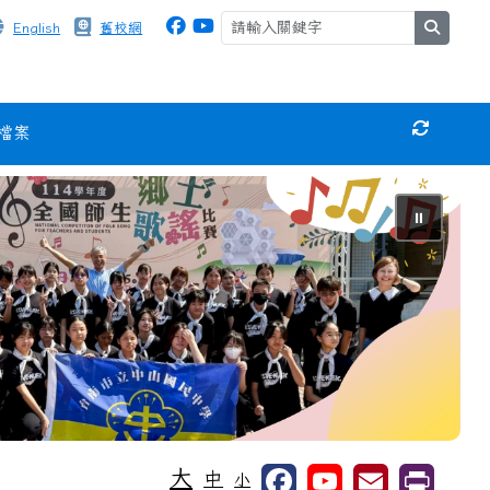
search
English
舊校網
檔案
重新取得
⏸
大
中
小