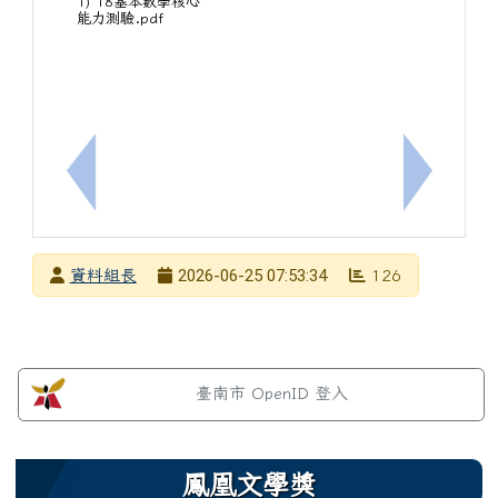
1) 18基本數學核心
能力測驗.pdf
上一筆：學生自我傷害求助關懷專線
下一筆：
發布者
2026-06-25 07:53:34
資料組長
126
發布日期
瀏覽次數
左邊區域內容
臺南市 OpenID 登入
鳳凰文學獎