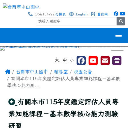
台南市中山國中
跳至主內容區
(06)2134792
分機表
English
舊校網
se
導覽列
⏸
工具列
大
中
小
頁尾區域
主內容區域
Home
台南市中山國中
輔導室
校園公告
有關本市115年度鑑定評估人員專業知能課程－基本數
學核心能力測...
回上頁
有關本市115年度鑑定評估人員專
業知能課程－基本數學核心能力測驗
研習