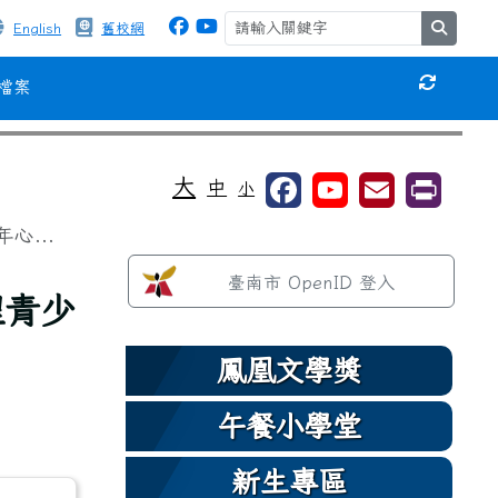
search
English
舊校網
檔案
重新取得
⏸
大
中
小
...
左邊區域內容
臺南市 OpenID 登入
理青少
鳳凰文學獎
午餐小學堂
新生專區