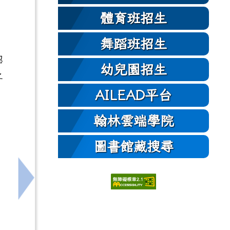
體育班招生
舞蹈班招生
認
幼兒園招生
之
AILEAD平台
翰林雲端學院
圖書館藏搜尋
下一筆：學生自我傷害求助關懷專線