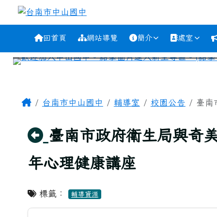
跳至主內容區
台南市中山國中
導覽列
回首頁
網站導覽
簡介
處室
工具列
頁尾區域
主內容區域
Home
台南市中山國中
輔導室
校園公告
臺南
回上頁
臺南市政府衛生局與奇
年心理健康講座
標籤：
輔導資源