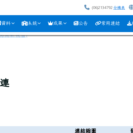
(06)2134792
分機表
資料
系統
成果
公告
常用連結
連
連結縮圖