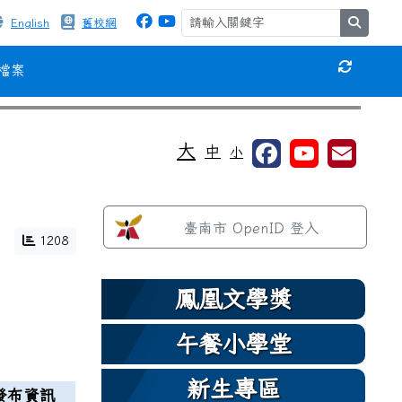
search
English
舊校網
檔案
重新取得
⏸
大
中
小
左邊區域內容
臺南市 OpenID 登入
1208
鳳凰文學獎
午餐小學堂
新生專區
發布資訊