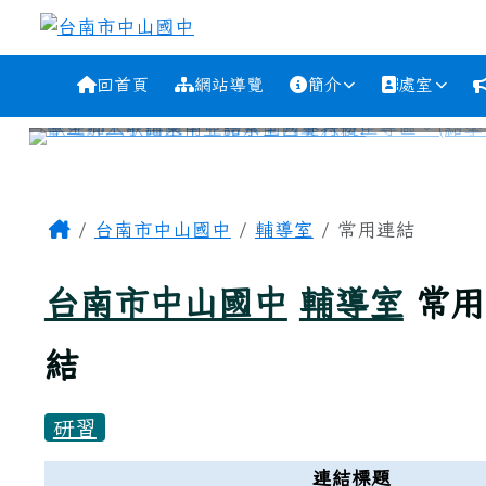
跳至主內容區
台南市中山國中
導覽列
回首頁
網站導覽
簡介
處室
工具列
頁尾區域
主內容區域
Home
台南市中山國中
輔導室
常用連結
台南市中山國中
輔導室
常用
結
研習
連結列表
連結標題