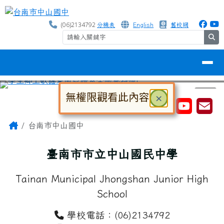
台南市中山國中
跳至主內容區
(06)2134792
分機表
English
舊校網
se
導覽列
無權限觀看此內容
關閉
×
⏸
工具列
大
中
小
對話框已開啟。請使用 Tab 鍵在選
頁尾區域
主內容區域
Home
台南市中山國中
臺南市市立中山國民中學
Tainan Municipal Jhongshan Junior High
School
學校電話：(06)2134792