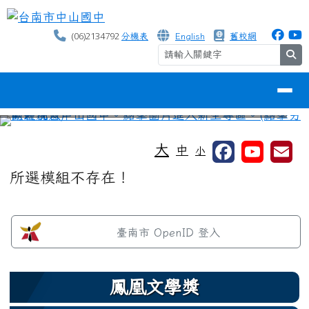
台南市中山國中
跳至主內容區
(06)2134792
分機表
English
舊校網
se
導覽列
⏸
工具列
大
中
小
頁尾區域
主內容區域
所選模組不存在！
左邊區域內容
臺南市 OpenID 登入
鳳凰文學獎