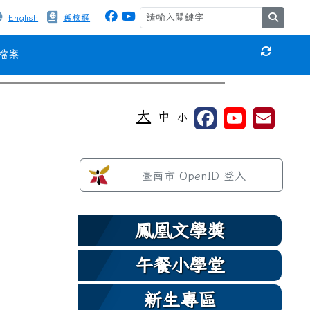
search
English
舊校網
檔案
重新取得
⏸
大
中
小
左邊區域內容
臺南市 OpenID 登入
鳳凰文學獎
午餐小學堂
新生專區