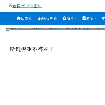
跳至主內容區
台南市中山國中
導覽列
回首頁
網站導覽
簡介
處室
工具列
頁尾區域
主內容區域
所選模組不存在！