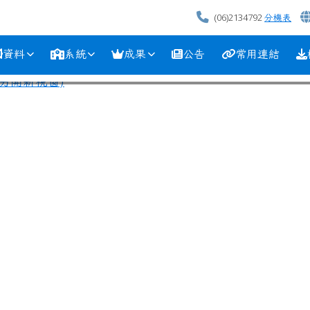
(06)2134792
分機表
資料
系統
成果
公告
常用連結