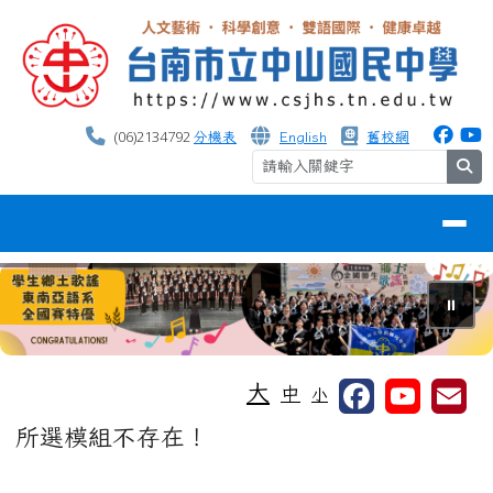
台南市中山國中
跳至主內容區
(06)2134792
分機表
English
舊校網
se
導覽列
⏸
工具列
大
中
小
頁尾區域
主內容區域
所選模組不存在！