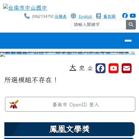
台南市中山國中
跳至主內容區
(06)2134792
分機表
English
舊校網
se
導覽列
⏸
工具列
大
中
小
頁尾區域
主內容區域
所選模組不存在！
左邊區域內容
臺南市 OpenID 登入
鳳凰文學獎