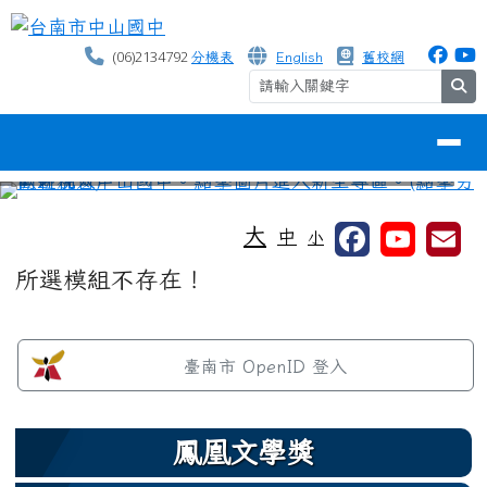
台南市中山國中
跳至主內容區
(06)2134792
分機表
English
舊校網
se
導覽列
⏸
工具列
大
中
小
頁尾區域
主內容區域
所選模組不存在！
左邊區域內容
臺南市 OpenID 登入
鳳凰文學獎